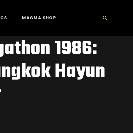
ICS
MAGMA SHOP
gathon 1986:
angkok Hayun
r