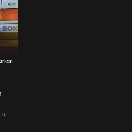
tarkan
g
lik