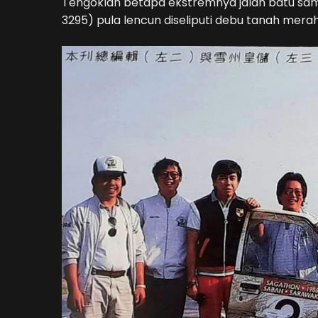
Tengoklah betapa ekstremnya jalan batu sam
3295) pula lencun diseliputi debu tanah mera