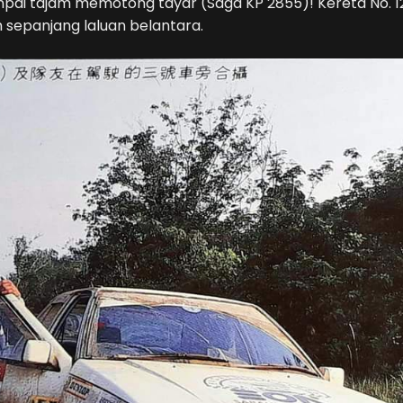
pai tajam memotong tayar (Saga KP 2855)! Kereta No. 1
h sepanjang laluan belantara.