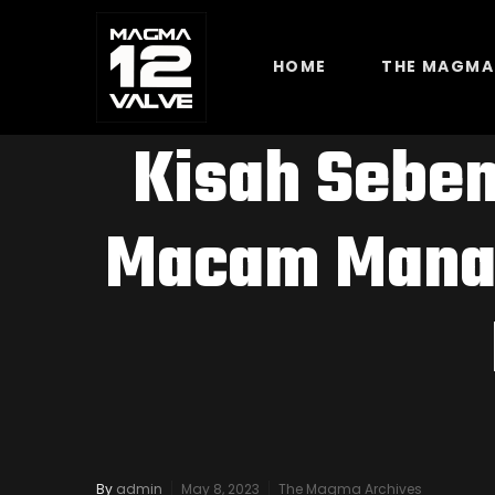
HOME
THE MAGMA
Kisah Seben
Macam Mana 
By
admin
May 8, 2023
The Magma Archives