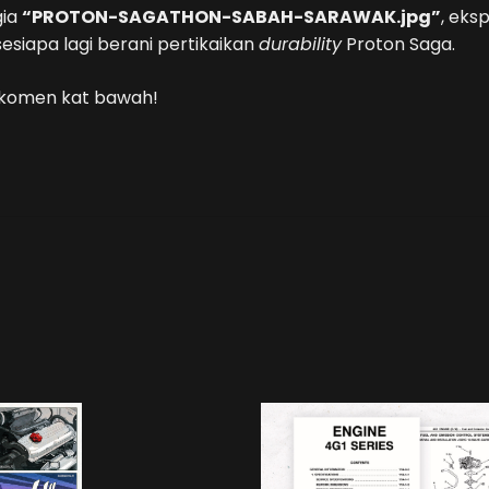
gia
“PROTON-SAGATHON-SABAH-SARAWAK.jpg”
, eksp
sesiapa lagi berani pertikaikan
durability
Proton Saga.
a komen kat bawah!