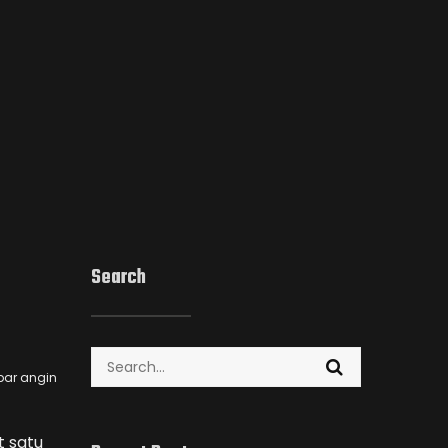
Search
Search
bar angin
for:
t satu