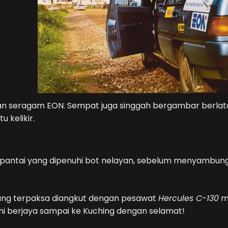
aian seragam EON. Sempat juga singgah bergambar berla
 kelikir.
pi pantai yang dipenuhi bot nelayan, sebelum menyambun
yang terpaksa diangkut dengan pesawat
Hercules C-130
mi
ni berjaya sampai ke Kuching dengan selamat!