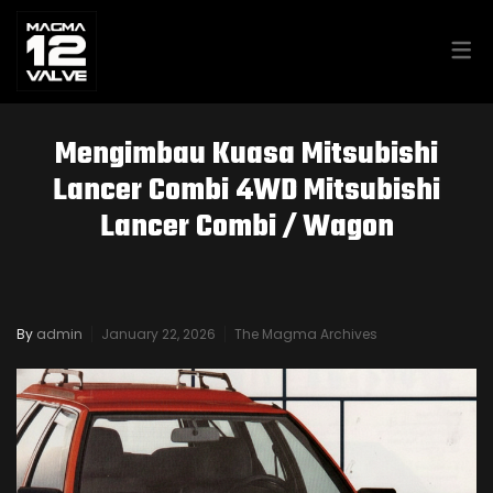
MAGMA GARAGE
Mengimbau Kuasa Mitsubishi
MAGMA GARAGE – PROTON
Lancer Combi 4WD Mitsubishi
Lancer Combi / Wagon
SAGA LMST 2007
MAGMA GARAGE – KIA CERATO
By
admin
January 22, 2026
The Magma Archives
2014
PROTON HAYNES SERVICE &
REPAIR MANUAL