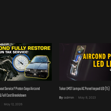
hout Service? Proton Saga Aircond
Tukar LMST Lampu AC Panel kepad LED (T5)
& Full Cost Breakdown
By
admin
May 8, 2023
May 12, 2026