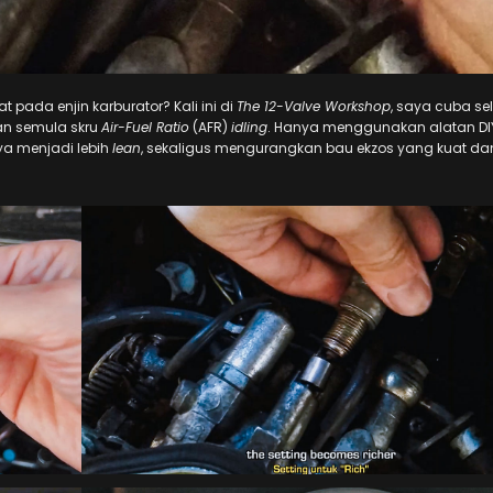
 pada enjin karburator? Kali ini di
The 12-Valve Workshop
, saya cuba se
n semula skru
Air-Fuel Ratio
(AFR)
idling
. Hanya menggunakan alatan D
a menjadi lebih
lean
, sekaligus mengurangkan bau ekzos yang kuat da