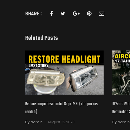
SHARE :
Related Posts
Restore lampu besar untuk Saga LMST ( dengan kos
19 Years Wit
rendah)
Restoration 
By
admin
August 15, 2023
By
admin