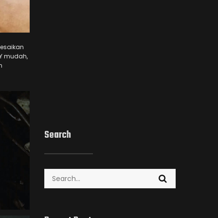
lesaikan
IY mudah,
n
Search
Search
for: