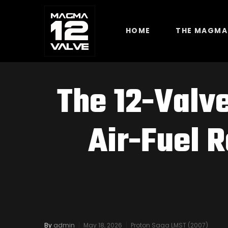
HOME
THE MAGMA
The 12-Valv
Air-Fuel R
By
admin
May 18, 2026
Proton Saga LMST (2007)