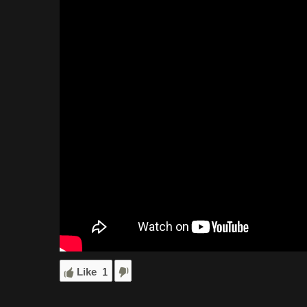
Like
1