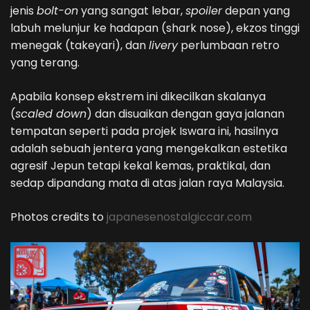
jenis
bolt-on
yang sangat lebar,
spoiler
depan yang
labuh melunjur ke hadapan (shark nose), ekzos tinggi
menegak (takeyari), dan
livery
perlumbaan retro
yang terang.
Apabila konsep ekstrem ini dikecilkan skalanya
(
scaled down
) dan disuaikan dengan gaya jalanan
tempatan seperti pada projek Iswara ini, hasilnya
adalah sebuah jentera yang mengekalkan estetika
agresif Jepun tetapi kekal kemas, praktikal, dan
sedap dipandang mata di atas jalan raya Malaysia.
Photos credits to
japanesenostalgiccar.com