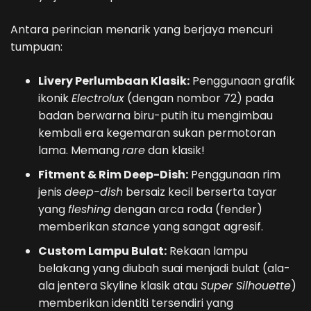
Antara perincian menarik yang berjaya mencuri
tumpuan:
Livery Perlumbaan Klasik:
Penggunaan grafik
ikonik
Electrolux
(dengan nombor 72) pada
badan berwarna biru-putih itu mengimbau
kembali era kegemaran sukan permotoran
lama. Memang
rare
dan klasik!
Fitment & Rim Deep-Dish:
Penggunaan rim
jenis
deep-dish
bersaiz kecil berserta tayar
yang
fleshing
dengan arca roda (fender)
memberikan
stance
yang sangat agresif.
Custom Lampu Bulat:
Rekaan lampu
belakang yang diubah suai menjadi bulat (ala-
ala jentera Skyline klasik atau
Super Silhouette
)
memberikan identiti tersendiri yang