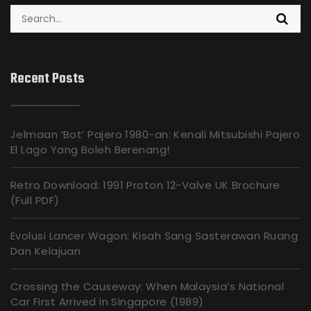
Search
for:
Recent Posts
Jelmaan ‘Bot’ Pajero 1980-an: Kenali Mitsubishi Pajero
El Lago Yang Boleh Berenang!
Retro Download: 1991 Proton 12-Valve UK Brochure
(Full PDF)
Evolusi Lancer Wagon: Kisah Sang Sasterawan Ruang
Dan Kelajuan
Crossing the Causeway: When Malaysia’s National
Car First Arrived in Singapore (1989)