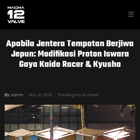
MAGMA GARAGE
Apabila Jentera Tempatan Berjiwa
MAGMA GARAGE – PROTON
Jepun: Modifikasi Proton Iswara
Gaya Kaido Racer & Kyusha
SAGA LMST 2007
MAGMA GARAGE – KIA CERATO
By
admin
May 16, 2026
The Magma Archives
2014
PROTON HAYNES SERVICE &
REPAIR MANUAL