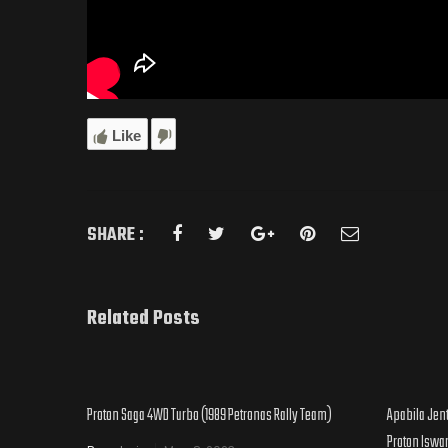
Like
SHARE :
Related Posts
Proton Saga 4WD Turbo (1989 Petronas Rally Team)
Apabila Jen
Proton Iswa