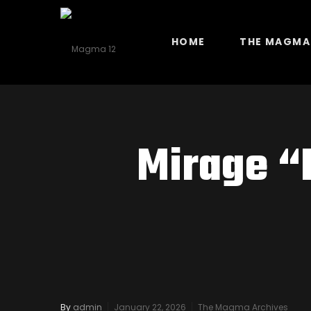
HOME
THE MAGMA
Mirage “
By
admin
January 22, 2026
The Magma Archives