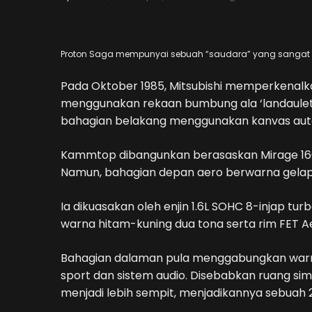
Proton Saga mempunyai sebuah “saudara” yang sangat un
Pada Oktober 1985, Mitsubishi memperkenalk
menggunakan rekaan bumbung ala ‘landaulet
bahagian belakang menggunakan kanvas autom
Kammtop dibangunkan berasaskan Mirage 1600
Namun, bahagian depan aero berwarna gelap, 
Ia dikuasakan oleh enjin 1.6L SOHC 8-injap t
warna hitam-kuning dua tona serta rim FET A
Bahagian dalaman pula menggabungkan warna
sport dan sistem audio. Disebabkan ruang s
menjadi lebih sempit, menjadikannya sebuah