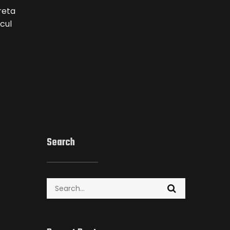
reta
cul
Search
Search
for: