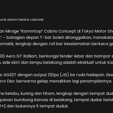
ik dalam bentuk cabriolet.
an Mirage “Kammtop” Cabrio Concept di Tokyo Motor Sho
’ – bahagian depan T-bar boleh ditanggalkan, manakala
atik, lengkap dengan roll bar keselamatan berkaca ge
 Aero GT Ralliart, berkongsi fender lebar dan bampar s
side skirt dan lampu belakang adalah eksklusif untuk 
urbo 4G32T dengan output 120ps (JIS) ke roda hadapan. S
ero Disc berwarna gelap menaikkan lagi penampilannya.
 kelabu, kuning dan hitam, lengkap dengan tempat du
impanan bumbung kanvas di belakang, tempat duduk bel
 2+2 dan bukannya 5 tempat duduk.