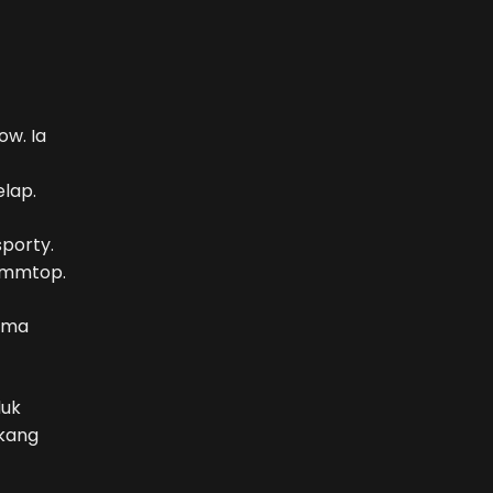
w. Ia
lap.
porty.
Kammtop.
kema
duk
akang