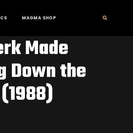
ICS
MAGMA SHOP
lerk Made
ng Down the
 (1988)