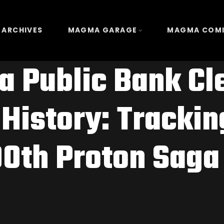
 ARCHIVES
MAGMA GARAGE
MAGMA COM
a Public Bank C
History: Tracki
0th Proton Saga