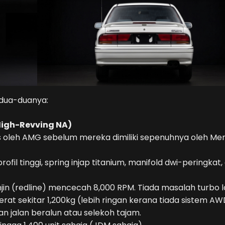
edua-duanya:
High-Revving NA)
as oleh AMG sebelum mereka dimiliki sepenuhnya oleh Me
ofil tinggi, spring injap titanium, manifold dwi-peringkat,
jin (redline) mencecah 8,000 RPM. Tiada masalah turbo l
t sekitar 1,200kg (lebih ringan kerana tiada sistem AW
 jalan beralun atau selekoh tajam.