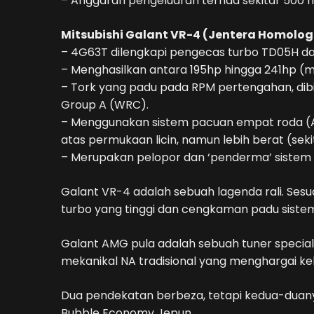
– Anggaran pengeluaran terhad sekitar 500 hi
Mitsubishi Galant VR-4 (Jentera Homologa
– 4G63T dilengkapi pengecas turbo TD05H da
– Menghasilkan antara 195hp hingga 241hp (m
– Tork yang padu pada RPM pertengahan, dib
Group A (WRC).
– Menggunakan sistem pacuan empat roda (AW
atas permukaan licin, namun lebih berat (sekit
– Merupakan pelopor dan ‘penderma’ sistem me
Galant VR-4 adalah sebuah lagenda rali. Ses
turbo yang tinggi dan cengkaman padu sist
Galant AMG pula adalah sebuah tuner special
mekanikal NA tradisional yang menghargai kela
Dua pendekatan berbeza, tetapi kedua-duany
Bubble Economy Jepun.