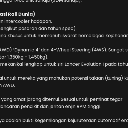
ngga 1,400 unit sahaja (JDM sahaja).
si Rali Dunia)
n intercooler hadapan.
engikut pasaran dan tahun spec).
ina khusus untuk memenuhi syarat homologasi kejohanan 
D) ‘Dynamic 4’ dan 4-Wheel Steering (4WS). Sangat sta
ar 1,350kg – 1,450kg).
kanikal lengkap untuk siri Lancer Evolution I pada tahu
uai untuk mereka yang mahukan potensi talaan (tuning) k
em AWD.
 yang amat jarang ditemui. Sesuai untuk peminat tegar
ncaran pendikit dan jeritan enjin RPM tinggi.
a adalah bukti kegemilangan kejuruteraan automotif er