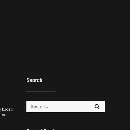
Search
Search
n kuasa
for:
urbo