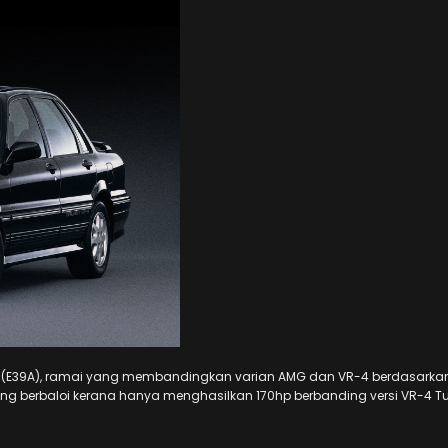
am (E39A), ramai yang membandingkan varian AMG dan VR-4 berdasarka
ang berbaloi kerana hanya menghasilkan 170hp berbanding versi VR-4 T