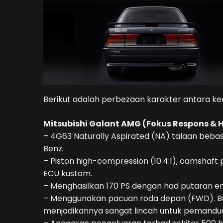
Berikut adalah perbezaan karakter antara k
Mitsubishi Galant AMG (Fokus Respons & 
– 4G63 Naturally Aspirated (NA) talaan beb
Benz.
– Piston high-compression (10.4:1), camshaft pr
ECU kustom.
– Menghasilkan 170 PS dengan had putaran en
– Menggunakan pacuan roda depan (FWD). Bera
menjadikannya sangat lincah untuk pemanduan