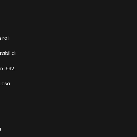
rali
bil di
n 1992.
uasa
a