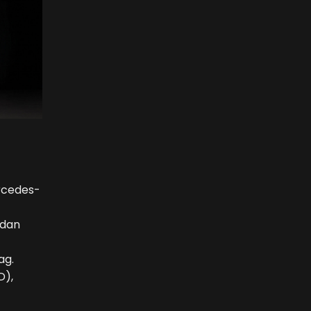
rcedes-
 dan
ag.
D),